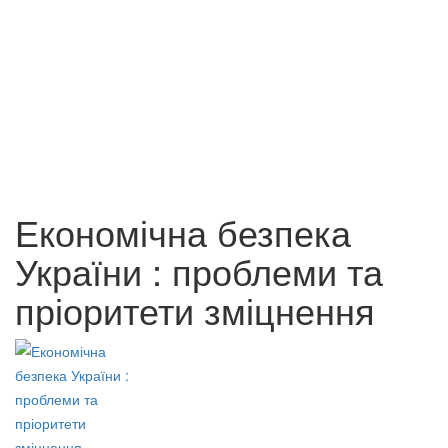
Біблія і сучасна наука.
Бєрєгиння мудрості,
130 грн.
добролюбства та свободи
75 грн.
Економічна безпека
України : проблеми та
пріоритети зміцнення