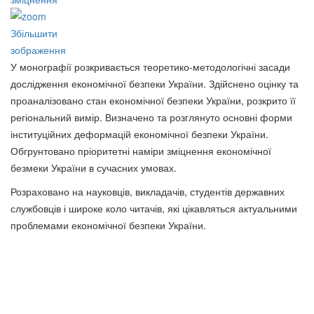
Збільшити
Безпека життєдіяльності.
Берегиння мудрості,
зображення
Посібник
добролюбства та свободи
У монографії розкривається теоретико-методологічні засади
60 грн.
80 грн.
дослідження економічної безпеки України. Здійснено оцінку та
проаналізовано стан економічної безпеки України, розкрито її
регіональний вимір. Визначено та розглянуто основні форми
інституційних деформацій економічної безпеки України.
Обгрунтовано пріоритетні наміри зміцнення економічної
безмеки України в сучасних умовах.
Розраховано на науковців, викладачів, студентів державних
службовців і широке коло читачів, які цікавляться актуальними
проблемами економічної безпеки України.
Букет
Бо ця війна не мала статись…
85 грн.
350 грн.