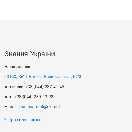
Знання України
Вища освіта і Болонський
Наша адреса:
процес Навчальний посібник.
Вища педагогічна освіта і
73 грн.
наука України: Івано-
03150, Київ, Велика Васильківська, 57/3
Франківська область
тел./факс: +38 (044) 287-41-45
99 грн.
тел.: +38 (044) 239-23-28
E-mail:
znannya-real@ukr.net
Про видавництво