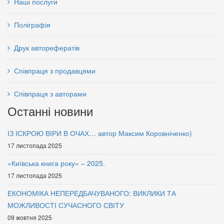
Наші послуги
Поліграфія
Друк авторефератів
Співпраця з продавцями
Вища педагогічна освіта і
Вища педагогічна освіта і
наука України: історія,
Співпраця з авторами
наука України: історія,
сьогодення та перспективи
Останні новини
сьогодення та перспективи
розвитку - АР Крим
розвитку - Івано-Франківська
99 грн.
ІЗ ІСКРОЮ ВІРИ В ОЧАХ… автор Максим Коровніченко)
область
17 листопада 2025
65 грн.
«Київська книга року» – 2025.
17 листопада 2025
ЕКОНОМІКА НЕПЕРЕДБАЧУВАНОГО: ВИКЛИКИ ТА
МОЖЛИВОСТІ СУЧАСНОГО СВІТУ
09 жовтня 2025