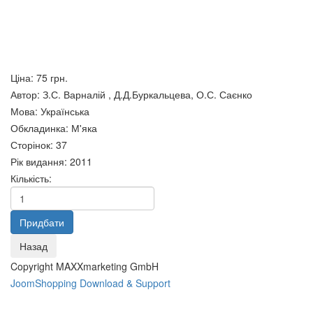
Ціна:
75 грн.
Автор
:
З.С. Варналій , Д.Д.Буркальцева, О.С. Саєнко
Мова
:
Українська
Обкладинка
:
М'яка
Сторінок
:
37
Рік видання
:
2011
Кількість:
В. І. Кушерець Час нового
просвітництва
Виховання шахами, чого
99 грн.
мене навчили діти Демарьов
О.
Copyright MAXXmarketing GmbH
250 грн.
JoomShopping Download & Support