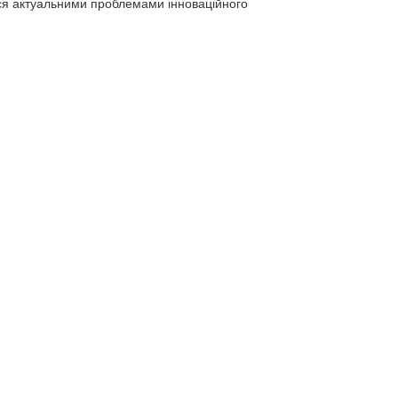
ься акту­альними проблемами інноваційного
на освіта і
 Івано-
бласть
Вища педагогічна освіта і
наука України: історія,
сьогодення та перспективи
розвитку - Івано-Франківська
область
65 грн.