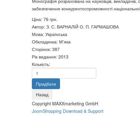
Монографія розрахована на науковців, викладачів, с
Букет
забезпечення конкуренто­спроможності національної
85 грн.
В. І. Кушерець Час нового
просвітництва
Вихова
Ціна:
76 грн.
99 грн.
мене н
Автор
:
З. С. ВАРНАЛІЙ О. П. ГАРМАШОВА
О.
Мова
:
Українська
250 грн
Обкладинка
:
М'яка
Сторінок
:
387
Рік видання
:
2013
Кількість:
Copyright MAXXmarketing GmbH
JoomShopping Download & Support
Вища педагогічна освіта і
Вища педагогічна освіта і