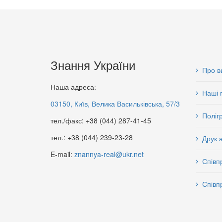
наука України: історія,
наука України: історія,
сьогодення та перспективи
сьогодення та перспективи
розвитку - АР Крим
розвитку - Харківська область
99 грн.
62 грн.
Знання України
Про в
Наша адреса:
Наші 
03150, Київ, Велика Васильківська, 57/3
Поліг
тел./факс: +38 (044) 287-41-45
тел.: +38 (044) 239-23-28
Друк 
E-mail:
znannya-real@ukr.net
Співп
Співп