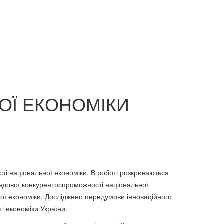
рості,
Бо ця війна не мала статись…
 та свободи
350 грн.
ОЇ ЕКОНОМІКИ
і націо­нальної економіки. В роботі розкриваються
кладової конкурентоспроможності національної
ної економіки. Досліджено передумови інноваційного
і економіки України.