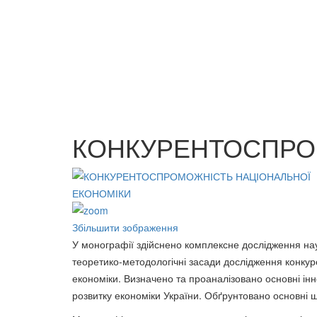
АСТРОНОМІЯ 11 клас
Біблія 
110 грн.
Бєрєгиння мудрості,
130 грн
добролюбства та свободи
75 грн.
КОНКУРЕНТОСПРО
Збільшити зображення
У монографії здійснено комплексне дослідження нау
теоретико-методо­ло­гічні засади дослідження конку
економіки. Визначено та проаналізовано основні ін
розвитку економіки України. Обґрунтовано основні ш