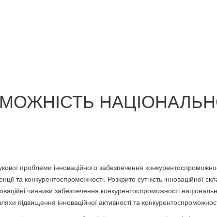
і сучасна наука.
.
Безпека життєдіяльності.
Берегиння муд
Посібник
добролюбства
60 грн.
80 грн.
МОЖНІСТЬ НАЦІОНАЛЬН
кової проб­леми інноваційного забезпечення конкурентоспроможност
ренції та конкурентоспроможності. Розкрито сутність інноваційної с
новаційні чинники забезпечення конкурентоспроможності націо­наль
ляхи підвищення інно­ваційної активності та конкурентоспроможност