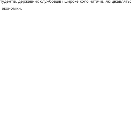
тудентів, державних службовців і широке коло читачів, які цікавлят
 економіки.
Вища освіта і Болонський
ння шахами, чого
процес Навчальний посібник.
Вища педагогіч
авчили діти Демарьов
73 грн.
наука України:
Франківська о
.
99 грн.