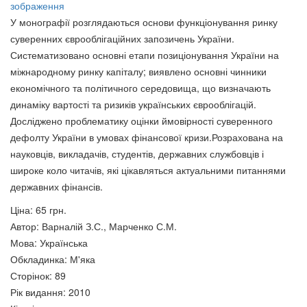
зображення
У монографії розглядаються основи функціонування рин­ку
УКРАЇНА: Голгофа ХХ століття
Основи теорії систем і
суве­ренних єврооблігаційних запозичень України.
200 грн.
управління
Систематизовано основні етапи пози­ціо­нування України на
200 грн.
міжнародному ринку капіталу; вияв­лено основні чин­­ники
економічного та політичного середовища, що визна­чають
динаміку вар­тості та ризиків українських єврооблігацій.
Досліджено проблематику оцінки ймовір­ності суверенного
дефолту Украї­ни в умовах фінансової кризи.
Розрахована на
науковців, викладачів, студентів, державних служ­бов­ців і
широке коло читачів, які цікавляться актуальними питаннями
державних фінан­сів.
Ціна:
65 грн.
Автор
:
Варналій З.С., Марченко С.М.
Мова
:
Українська
Обкладинка
:
М'яка
Сторінок
:
89
Дослідження операцій у
Рік видання
:
2010
транспортних системах
Історія.