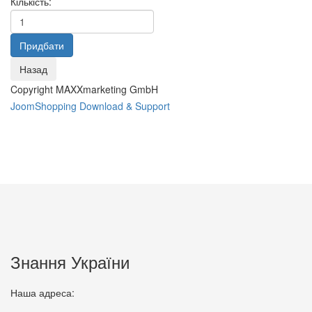
Кількість:
200 грн.
Публіцистика.Політологія. Том
1. Книга 2
200 грн.
Copyright MAXXmarketing GmbH
JoomShopping Download & Support
Геополітика : енциклопедія
200 грн.
М. Драгоманов .Вибрані праці
.Том 3. Літературознавство.
Знання України
200 грн.
Наша адреса: