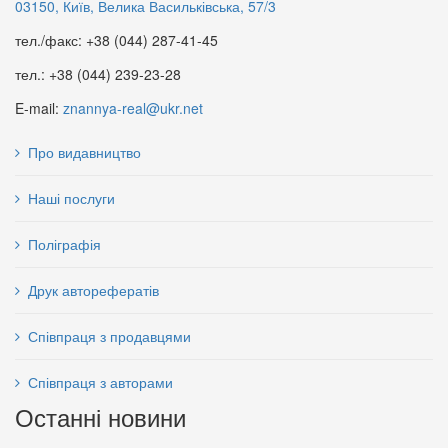
03150, Київ, Велика Васильківська, 57/3
тел./факс: +38 (044) 287-41-45
тел.: +38 (044) 239-23-28
E-mail:
znannya-real@ukr.net
Про видавництво
Наші послуги
Книжка для шестикласників
Система ситуаційного
Демарьов О.Г.
Поліграфія
управління. Теорія,
195 грн.
методологія, рекомендації
Друк авторефератів
200 грн.
Співпраця з продавцями
Співпраця з авторами
Останні новини