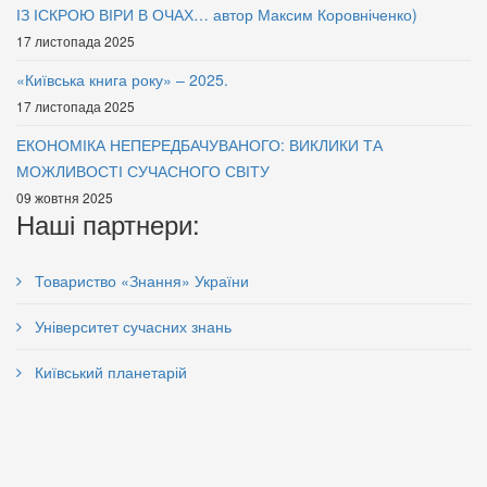
ІЗ ІСКРОЮ ВІРИ В ОЧАХ… автор Максим Коровніченко)
17 листопада 2025
«Київська книга року» – 2025.
17 листопада 2025
Соціальна безпека людини в
Соціальна безпека людини в
ЕКОНОМІКА НЕПЕРЕДБАЧУВАНОГО: ВИКЛИКИ ТА
умовах війни.
умовах війна
МОЖЛИВОСТІ СУЧАСНОГО СВІТУ
185 грн.
185 грн.
09 жовтня 2025
Наші партнери:
Товариство «Знання» України
Університет сучасних знань
Київський планетарій